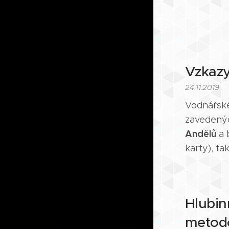
Vzkazy
24.11.2019
Vodnářské
zavedenýc
Andělů
a 
karty), ta
Hlubin
metodo