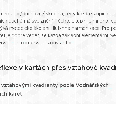
mentární /duchovní/ skupina, tedy každá skupina
ních duchů má své znění. Těchto skupin je mnoho, po
abývá metodické školení Hlubinné harmonizace. Pro po
ret je dobré vědět, že každá základní elementární "v
erval. Tento interval je konstantní.
flexe v kartách přes vztahové kvad
e vztahovými kvadranty podle Vodnářských
ích karet