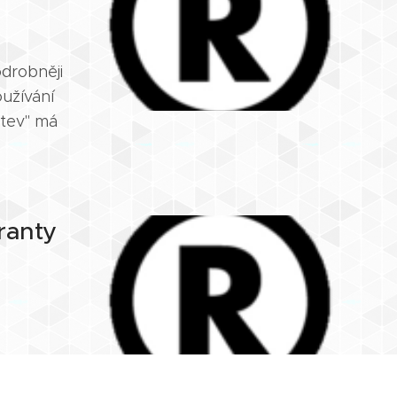
drobněji
užívání
ětev" má
ranty