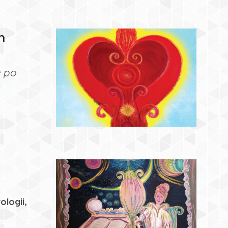
ám
e po
ologii,