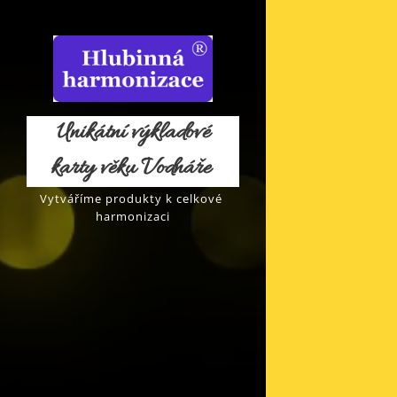
Unikátní výkladové
karty věku Vodnáře
Vytváříme produkty k celkové
harmonizaci