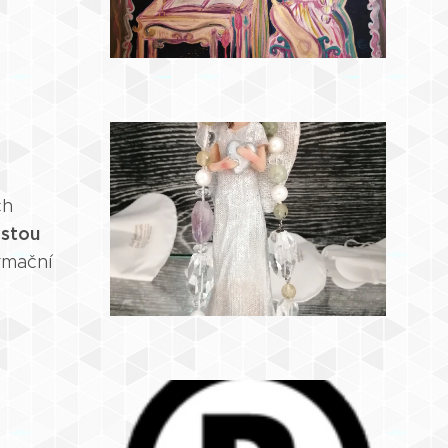
ch
stou
rmační