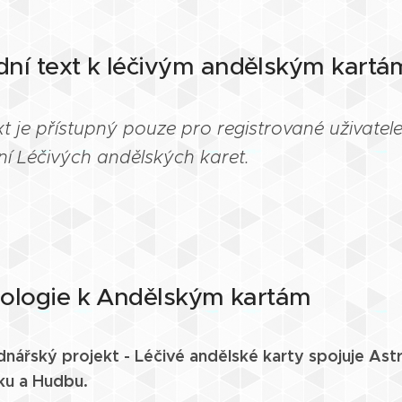
ní text k léčivým andělským kart
xt je přístupný pouze pro registrované uživatel
í Léčivých andělských karet.
ologie k Andělským kartám
nářský projekt - Léčivé andělské karty spojuje Astr
ku a Hudbu.