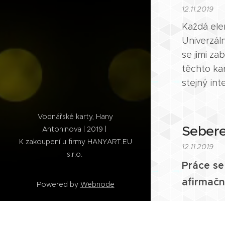
12.11.2019
Každá ele
Univerzál
se jimi z
těchto ka
stejný int
Vodnářské karty, Hany
Sebere
Antoninova | 2019 |
K zakoupení u firmy HANYART.EU
12.11.2019
s.r.o.
Práce s
afirmačn
Powered by
Webnode