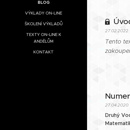
BLOG
VÝKLADY ON-LINE
Úvod
ŠKOLENÍ VÝKLADŮ
27.02.2022
TEXTY ON-LINE K
Tento te
ANDĚLŮM
zakoupen
KONTAKT
Numer
27.04.2020
Druhý Vod
Matemati