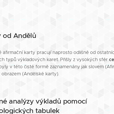
 od Andělů
 afirmační karty pracují naprosto odlišně od ostatní
ce
h typů výkladových karet. Přišly z vysokých sfér
byly v této čisté formě zaznamenány jak slovem (Afi
k obrazem (Andělské karty).
né analýzy výkladů pomocí
logických tabulek