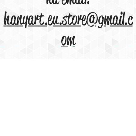
hanyart.eu.store@gmail.c
om
Vodnářské karty, Hany Antoninova | 2019 |
K zakoupení u firmy HANYART.EU s.r.o.