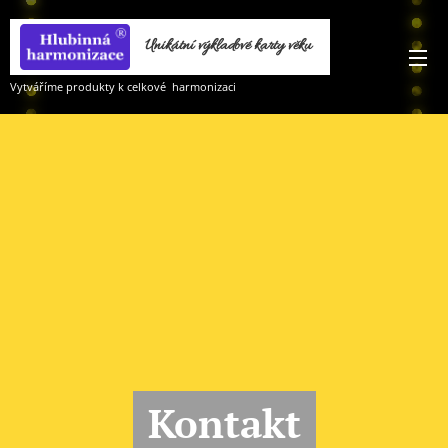
Unikátní výkladové karty věku
Vodnáře
Vytváříme produkty k celkové harmonizaci
Kontakt