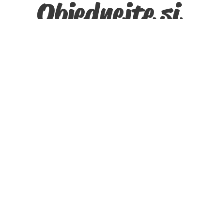
Objednejte si
karty ZDE
Vyplňte všechny potřebné údaje, karty
je možné vyzvednout na prodejně nebo
zaslat na adresu (+ 150 Kč). Adresu k
doručení, prosím, zadejte do poznámky.
Po objednání obdržíte fakturu s
platebními údaji. Děkujeme za Váš nákup.
Jméno a příjmení