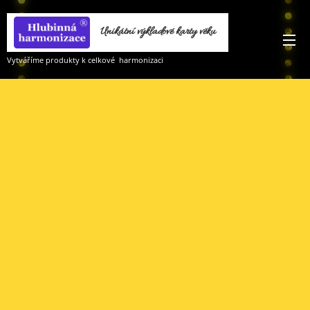
Unikátní výkladové karty věku
Vodnáře
Vytváříme produkty k celkové harmonizaci